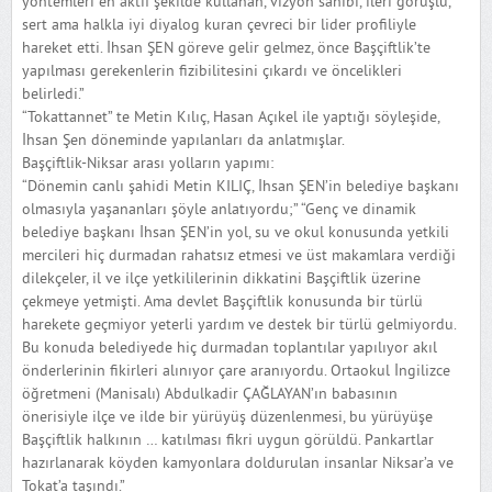
yöntemleri en aktif şekilde kullanan, vizyon sahibi, ileri görüşlü,
sert ama halkla iyi diyalog kuran çevreci bir lider profiliyle
hareket etti. İhsan ŞEN göreve gelir gelmez, önce Başçiftlik’te
yapılması gerekenlerin fizibilitesini çıkardı ve öncelikleri
belirledi.”
“Tokattannet” te Metin Kılıç, Hasan Açıkel ile yaptığı söyleşide,
İhsan Şen döneminde yapılanları da anlatmışlar.
Başçiftlik-Niksar arası yolların yapımı:
“Dönemin canlı şahidi Metin KILIÇ, İhsan ŞEN’in belediye başkanı
olmasıyla yaşananları şöyle anlatıyordu;” “Genç ve dinamik
belediye başkanı İhsan ŞEN’in yol, su ve okul konusunda yetkili
mercileri hiç durmadan rahatsız etmesi ve üst makamlara verdiği
dilekçeler, il ve ilçe yetkililerinin dikkatini Başçiftlik üzerine
çekmeye yetmişti. Ama devlet Başçiftlik konusunda bir türlü
harekete geçmiyor yeterli yardım ve destek bir türlü gelmiyordu.
Bu konuda belediyede hiç durmadan toplantılar yapılıyor akıl
önderlerinin fikirleri alınıyor çare aranıyordu. Ortaokul İngilizce
öğretmeni (Manisalı) Abdulkadir ÇAĞLAYAN’ın babasının
önerisiyle ilçe ve ilde bir yürüyüş düzenlenmesi, bu yürüyüşe
Başçiftlik halkının … katılması fikri uygun görüldü. Pankartlar
hazırlanarak köyden kamyonlara doldurulan insanlar Niksar’a ve
Tokat’a taşındı.”