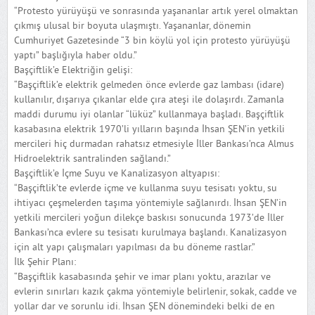
“Protesto yürüyüşü ve sonrasında yaşananlar artık yerel olmaktan
çıkmış ulusal bir boyuta ulaşmıştı. Yaşananlar, dönemin
Cumhuriyet Gazetesinde “3 bin köylü yol için protesto yürüyüşü
yaptı” başlığıyla haber oldu.”
Başçiftlik’e Elektriğin gelişi:
“Başçiftlik’e elektrik gelmeden önce evlerde gaz lambası (idare)
kullanılır, dışarıya çıkanlar elde çıra ateşi ile dolaşırdı. Zamanla
maddi durumu iyi olanlar “lüküz” kullanmaya başladı. Başçiftlik
kasabasına elektrik 1970’li yılların başında İhsan ŞEN’in yetkili
mercileri hiç durmadan rahatsız etmesiyle İller Bankası’nca Almus
Hidroelektrik santralinden sağlandı.”
Başçiftlik’e İçme Suyu ve Kanalizasyon altyapısı:
“Başçiftlik’te evlerde içme ve kullanma suyu tesisatı yoktu, su
ihtiyacı çeşmelerden taşıma yöntemiyle sağlanırdı. İhsan ŞEN’in
yetkili mercileri yoğun dilekçe baskısı sonucunda 1973’de İller
Bankası’nca evlere su tesisatı kurulmaya başlandı. Kanalizasyon
için alt yapı çalışmaları yapılması da bu döneme rastlar.”
İlk Şehir Planı:
“Başçiftlik kasabasında şehir ve imar planı yoktu, arazılar ve
evlerin sınırları kazık çakma yöntemiyle belirlenir, sokak, cadde ve
yollar dar ve sorunlu idi. İhsan ŞEN dönemindeki belki de en