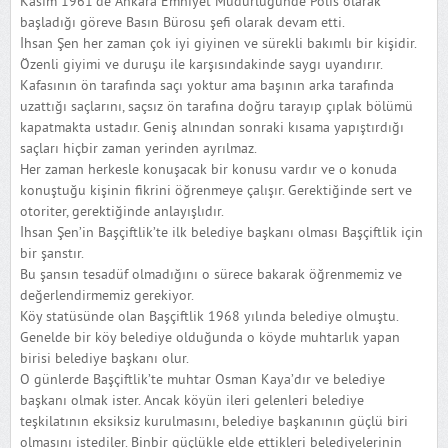
Kasım 1961’de Ankara Emniyet Müdürlüğünde Polis olarak
başladığı göreve Basın Bürosu şefi olarak devam etti.
İhsan Şen her zaman çok iyi giyinen ve sürekli bakımlı bir kişidir.
Özenli giyimi ve duruşu ile karşısındakinde saygı uyandırır.
Kafasının ön tarafında saçı yoktur ama başının arka tarafında
uzattığı saçlarını, saçsız ön tarafına doğru tarayıp çıplak bölümü
kapatmakta ustadır. Geniş alnından sonraki kısama yapıştırdığı
saçları hiçbir zaman yerinden ayrılmaz.
Her zaman herkesle konuşacak bir konusu vardır ve o konuda
konuştuğu kişinin fikrini öğrenmeye çalışır. Gerektiğinde sert ve
otoriter, gerektiğinde anlayışlıdır.
İhsan Şen’in Başçiftlik’te ilk belediye başkanı olması Başçiftlik için
bir şanstır.
Bu şansın tesadüf olmadığını o sürece bakarak öğrenmemiz ve
değerlendirmemiz gerekiyor.
Köy statüsünde olan Başçiftlik 1968 yılında belediye olmuştu.
Genelde bir köy belediye olduğunda o köyde muhtarlık yapan
birisi belediye başkanı olur.
O günlerde Başçiftlik’te muhtar Osman Kaya’dır ve belediye
başkanı olmak ister. Ancak köyün ileri gelenleri belediye
teşkilatının eksiksiz kurulmasını, belediye başkanının güçlü biri
olmasını istediler. Binbir güçlükle elde ettikleri belediyelerinin