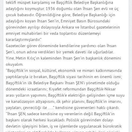
teklifi müspet karşılamış ve Başçiftlik Belediye Başkanlığına
adaylığını koymuştur. 1936 doğumlu olan İhsan Şen evli ve üç
çocuk babasıdır. Öğrenildiğine göre; Belediye Başkanlığı için
adaylığını koyan İhsan Sen’in, Emniyet Basın Bürosundaki
görevinden ayrılışı dolayısıyla Ankara ve İstanbul gazetelerinin
emniyet muhabirleri bir veda toplantısı düzenlemeyi
kararlaştırmışlardır.”
Gazeteciler görev döneminde kendilerine yardımcı olan İhsan
Şen’i, onun adına verdikleri bir yemek daveti ile uğurladılar.
Yine, Metin Kılıç’ın kaleminden İhsan Şen’in başkanlık dönemini
okuyalım.
“Başçiftlik’in sosyal, kültürel, ekonomik ve mimari kalkınmasında
yaptıklarıyla iz bırakan, Başçiftlik siyasi tarihinin en önemli ismi;
Başçiftlik’in ilk Belediye Başkanı İhsan ŞEN’i yönetimde olduğu
dönemdeki icraatlarını; Kıyafet reformundan Başçiftlik-Niksar
arası yolların yapımını, Başçiftlik’e elektriğin gelişinden içme suyu
ve kanalizasyon altyapısını, ilk şehir planını, Başçiftlik’in imarını,
yaylaları, çevreciliği ile …..” kendisine güvenenleri haklı çıkardı.
“İhsan ŞEN, sadece kendisine oy verenlerin değil Başçiftlik’in
başkanı olarak herkesi kucakladı. Polislik görevinden dolayı
devletin işleyişini bilen, iş ve işlemlerde uygulanacak bürokratik