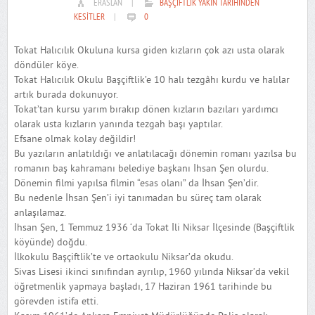
ERASLAN
|
BAŞÇIFTLIK YAKIN TARIHINDEN
KESITLER
|
0
Tokat Halıcılık Okuluna kursa giden kızların çok azı usta olarak
döndüler köye.
Tokat Halıcılık Okulu Başçiftlik’e 10 halı tezgâhı kurdu ve halılar
artık burada dokunuyor.
Tokat’tan kursu yarım bırakıp dönen kızların bazıları yardımcı
olarak usta kızların yanında tezgah başı yaptılar.
Efsane olmak kolay değildir!
Bu yazıların anlatıldığı ve anlatılacağı dönemin romanı yazılsa bu
romanın baş kahramanı belediye başkanı İhsan Şen olurdu.
Dönemin filmi yapılsa filmin “esas olanı” da İhsan Şen’dir.
Bu nedenle İhsan Şen’i iyi tanımadan bu süreç tam olarak
anlaşılamaz.
İhsan Şen, 1 Temmuz 1936 ‘da Tokat İli Niksar İlçesinde (Başçiftlik
köyünde) doğdu.
İlkokulu Başçiftlik’te ve ortaokulu Niksar’da okudu.
Sivas Lisesi ikinci sınıfından ayrılıp, 1960 yılında Niksar’da vekil
öğretmenlik yapmaya başladı, 17 Haziran 1961 tarihinde bu
görevden istifa etti.