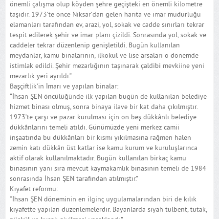
önemli çalışma olup köyden şehre geçişteki en önemli kilometre
taşıdır. 1973’te önce Niksar’dan gelen harita ve imar müdürlüğü
elamanları tarafından ev, arazi, yol, sokak ve cadde sınırları tekrar
tespit edilerek şehir ve imar planı çizildi. Sonrasında yol, sokak ve
caddeler tekrar düzenlenip genişletildi. Bugün kullanılan
meydanlar, kamu binalarının, ilkokul ve lise arsaları o dönemde
istimlak edildi. Şehir mezarlığının taşınarak çaldibi mevkiine yeni
mezarlık yeri ayrıldı.”
Başçiftlik’in İmarı ve yapılan binalar:
“İhsan ŞEN öncülüğünde ilk yapılan bugün de kullanılan belediye
hizmet binası olmuş, sonra binaya ilave bir kat daha çıkılmıştır.
1973’te çarşı ve pazar kurulması için on beş dükkânlı belediye
dükkânlarını temeli atıldı. Günümüzde yeni merkez camii
inşaatında bu dükkânları bir kısmı yıkılmasına rağmen halen
zemin katı dükkân üst katlar ise kamu kurum ve kuruluşlarınca
aktif olarak kullanılmaktadır. Bugün kullanılan birkaç kamu
binasının yanı sıra mevcut kaymakamlık binasının temeli de 1984
sonrasında İhsan ŞEN tarafından atılmıştır.”
Kıyafet reformu:
“İhsan ŞEN döneminin en ilginç uygulamalarından biri de kılık
kıyafette yapılan düzenlemelerdir. Bayanlarda siyah tülbent, tutak,