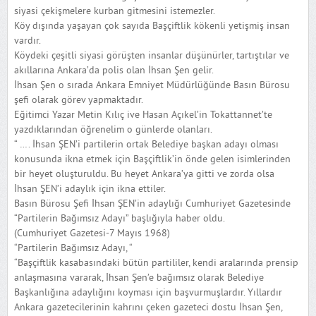
siyasi çekişmelere kurban gitmesini istemezler.
Köy dışında yaşayan çok sayıda Başçiftlik kökenli yetişmiş insan
vardır.
Köydeki çeşitli siyasi görüşten insanlar düşünürler, tartıştılar ve
akıllarına Ankara’da polis olan İhsan Şen gelir.
İhsan Şen o sırada Ankara Emniyet Müdürlüğünde Basın Bürosu
şefi olarak görev yapmaktadır.
Eğitimci Yazar Metin Kılıç ive Hasan Açıkel’in Tokattannet’te
yazdıklarından öğrenelim o günlerde olanları.
“ …. İhsan ŞEN’i partilerin ortak Belediye başkan adayı olması
konusunda ikna etmek için Başçiftlik’in önde gelen isimlerinden
bir heyet oluşturuldu. Bu heyet Ankara’ya gitti ve zorda olsa
İhsan ŞEN’i adaylık için ikna ettiler.
Basın Bürosu Şefi İhsan ŞEN’in adaylığı Cumhuriyet Gazetesinde
“Partilerin Bağımsız Adayı” başlığıyla haber oldu.
(Cumhuriyet Gazetesi-7 Mayıs 1968)
“Partilerin Bağımsız Adayı, “
“Başçiftlik kasabasındaki bütün partililer, kendi aralarında prensip
anlaşmasına vararak, İhsan Şen’e bağımsız olarak Belediye
Başkanlığına adaylığını koyması için başvurmuşlardır. Yıllardır
Ankara gazetecilerinin kahrını çeken gazeteci dostu İhsan Şen,