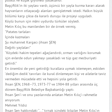
püskül ve kuşak giyilmesi yasaklandı.”
Başçiftlik’in iki yaylası vardı, üçüncü bir yayla kurma kararı alarak
hayvanların otlayacağı alanları genişletmek istedi. Halkın büyük
bölümü karşı çıksa da kararlı duruşu ile projeyi uyguladı.
Köylü bunun için mâni uydurdu türküler söyledi.
Metin Kılıç bu manilerden bir de örnek vermiş.
“Patates tarlaları
İçinde kazmaları
Şu muhannet Kargacı (ihsan ŞEN)
Dağıttı yaylaları”
“Köydeki hakim tepeleri ağaçlandırdı, orman varlığını korumak
için evlerde odun yakmayı yasakladı ve tüp gaz mecburiyeti
getirdi.”
En önemlisi de yeni getirdiği kurallara uymak istemeyen, eskiden
‘dediğim dedik’ tavırları ile kural dinlemeyen kişi ve ailelerle taviz
vermeden mücadele etti ve hepsini yola getirdi.
İhsan ŞEN, 1968–73, 1973-77 ve 1984-88 yılları arasında üç
dönem Başçiftlik Belediye Başbakanlığı yaptı.
İhsan Şen’i ve onu yazılarında anlatan Metin Kılıç’ı rahmetle
anıyorum.
Mehmet Yıldız
İhsan Şen hakkındaki “….” tırnak içindeki bilgiler Metin Kılıç’ın