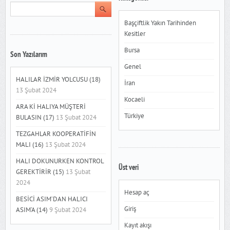
Başçiftlik Yakın Tarihinden
Kesitler
Bursa
Son Yazılarım
Genel
HALILAR İZMİR YOLCUSU (18)
İran
13 Şubat 2024
Kocaeli
ARA Kİ HALIYA MÜŞTERİ
Türkiye
BULASIN (17)
13 Şubat 2024
TEZGAHLAR KOOPERATİFİN
MALI (16)
13 Şubat 2024
HALI DOKUNURKEN KONTROL
Üst veri
GEREKTİRİR (15)
13 Şubat
2024
Hesap aç
BESİCİ ASIM’DAN HALICI
Giriş
ASIM’A (14)
9 Şubat 2024
Kayıt akışı