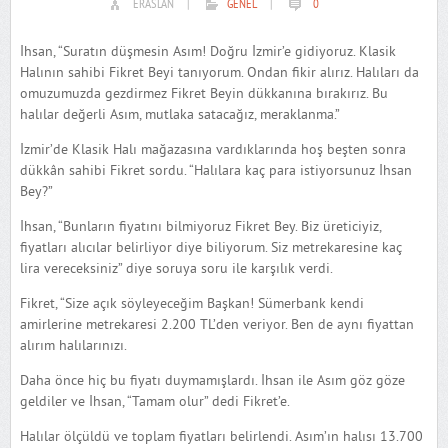
ERASLAN
|
GENEL
|
0
İhsan, “Suratın düşmesin Asım! Doğru İzmir’e gidiyoruz. Klasik
Halının sahibi Fikret Beyi tanıyorum. Ondan fikir alırız. Halıları da
omuzumuzda gezdirmez Fikret Beyin dükkanına bırakırız. Bu
halılar değerli Asım, mutlaka satacağız, meraklanma.”
İzmir’de Klasik Halı mağazasına vardıklarında hoş beşten sonra
dükkân sahibi Fikret sordu. “Halılara kaç para istiyorsunuz İhsan
Bey?”
İhsan, “Bunların fiyatını bilmiyoruz Fikret Bey. Biz üreticiyiz,
fiyatları alıcılar belirliyor diye biliyorum. Siz metrekaresine kaç
lira vereceksiniz” diye soruya soru ile karşılık verdi.
Fikret, “Size açık söyleyeceğim Başkan! Sümerbank kendi
amirlerine metrekaresi 2.200 TL’den veriyor. Ben de aynı fiyattan
alırım halılarınızı.
Daha önce hiç bu fiyatı duymamışlardı. İhsan ile Asım göz göze
geldiler ve İhsan, “Tamam olur” dedi Fikret’e.
Halılar ölçüldü ve toplam fiyatları belirlendi. Asım’ın halısı 13.700