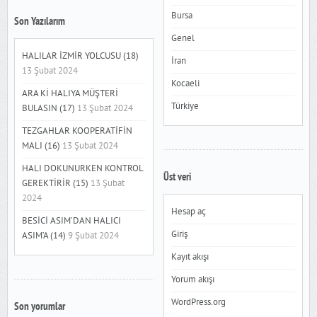
Bursa
Son Yazılarım
Genel
HALILAR İZMİR YOLCUSU (18)
İran
13 Şubat 2024
Kocaeli
ARA Kİ HALIYA MÜŞTERİ
Türkiye
BULASIN (17)
13 Şubat 2024
TEZGAHLAR KOOPERATİFİN
MALI (16)
13 Şubat 2024
HALI DOKUNURKEN KONTROL
Üst veri
GEREKTİRİR (15)
13 Şubat
2024
Hesap aç
BESİCİ ASIM’DAN HALICI
Giriş
ASIM’A (14)
9 Şubat 2024
Kayıt akışı
Yorum akışı
WordPress.org
Son yorumlar