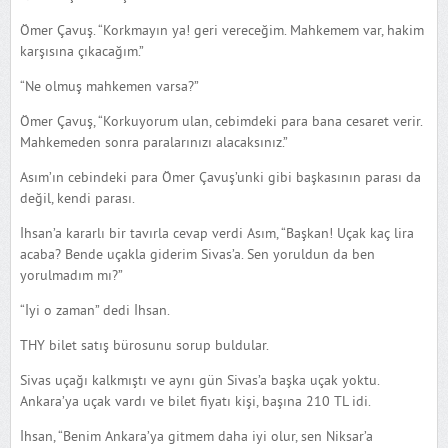
Ömer Çavuş. “Korkmayın ya! geri vereceğim. Mahkemem var, hakim
karşısına çıkacağım.”
“Ne olmuş mahkemen varsa?”
Ömer Çavuş, “Korkuyorum ulan, cebimdeki para bana cesaret verir.
Mahkemeden sonra paralarınızı alacaksınız.”
Asım’ın cebindeki para Ömer Çavuş’unki gibi başkasının parası da
değil, kendi parası.
İhsan’a kararlı bir tavırla cevap verdi Asım, “Başkan! Uçak kaç lira
acaba? Bende uçakla giderim Sivas’a. Sen yoruldun da ben
yorulmadım mı?”
“İyi o zaman” dedi İhsan.
THY bilet satış bürosunu sorup buldular.
Sivas uçağı kalkmıştı ve aynı gün Sivas’a başka uçak yoktu.
Ankara’ya uçak vardı ve bilet fiyatı kişi, başına 210 TL idi.
İhsan, “Benim Ankara’ya gitmem daha iyi olur, sen Niksar’a