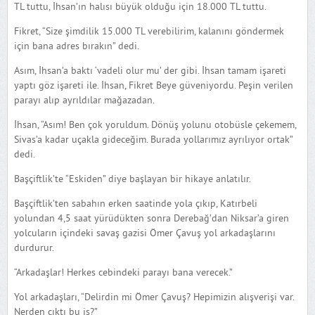
TL tuttu, İhsan’ın halısı büyük olduğu için 18.000 TL tuttu.
Fikret, “Size şimdilik 15.000 TL verebilirim, kalanını göndermek
için bana adres bırakın” dedi.
Asım, İhsan’a baktı ‘vadeli olur mu’ der gibi. İhsan tamam işareti
yaptı göz işareti ile. İhsan, Fikret Beye güveniyordu. Peşin verilen
parayı alıp ayrıldılar mağazadan.
İhsan, “Asım! Ben çok yoruldum. Dönüş yolunu otobüsle çekemem,
Sivas’a kadar uçakla gideceğim. Burada yollarımız ayrılıyor ortak”
dedi.
Başçiftlik’te “Eskiden” diye başlayan bir hikaye anlatılır.
Başçiftlik’ten sabahın erken saatinde yola çıkıp, Katırbeli
yolundan 4,5 saat yürüdükten sonra Derebağ’dan Niksar’a giren
yolcuların içindeki savaş gazisi Ömer Çavuş yol arkadaşlarını
durdurur.
“Arkadaşlar! Herkes cebindeki parayı bana verecek.”
Yol arkadaşları, “Delirdin mi Ömer Çavuş? Hepimizin alışverişi var.
Nerden çıktı bu iş?”