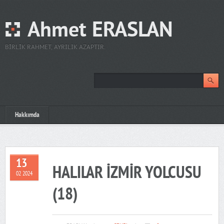
Ahmet ERASLAN
BIRLIK RAHMET, AYRILIK AZAPTIR.
Hakkımda
13
HALILAR İZMİR YOLCUSU
02 2024
(18)