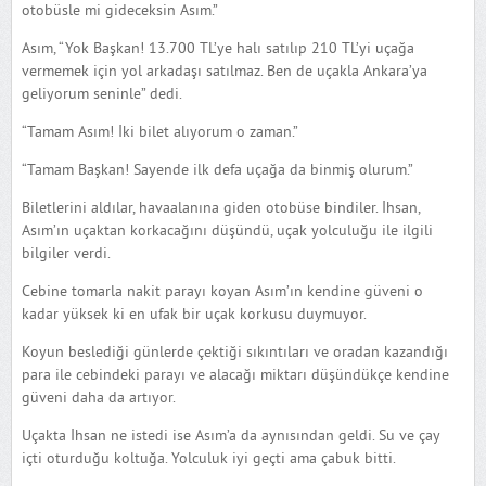
otobüsle mi gideceksin Asım.”
Asım, “Yok Başkan! 13.700 TL’ye halı satılıp 210 TL’yi uçağa
vermemek için yol arkadaşı satılmaz. Ben de uçakla Ankara’ya
geliyorum seninle” dedi.
“Tamam Asım! İki bilet alıyorum o zaman.”
“Tamam Başkan! Sayende ilk defa uçağa da binmiş olurum.”
Biletlerini aldılar, havaalanına giden otobüse bindiler. İhsan,
Asım’ın uçaktan korkacağını düşündü, uçak yolculuğu ile ilgili
bilgiler verdi.
Cebine tomarla nakit parayı koyan Asım’ın kendine güveni o
kadar yüksek ki en ufak bir uçak korkusu duymuyor.
Koyun beslediği günlerde çektiği sıkıntıları ve oradan kazandığı
para ile cebindeki parayı ve alacağı miktarı düşündükçe kendine
güveni daha da artıyor.
Uçakta İhsan ne istedi ise Asım’a da aynısından geldi. Su ve çay
içti oturduğu koltuğa. Yolculuk iyi geçti ama çabuk bitti.