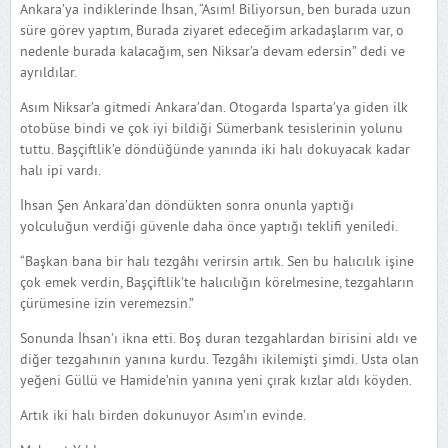
Ankara’ya indiklerinde İhsan, “Asım! Biliyorsun, ben burada uzun
süre görev yaptım, Burada ziyaret edeceğim arkadaşlarım var, o
nedenle burada kalacağım, sen Niksar’a devam edersin” dedi ve
ayrıldılar.
Asım Niksar’a gitmedi Ankara’dan. Otogarda Isparta’ya giden ilk
otobüse bindi ve çok iyi bildiği Sümerbank tesislerinin yolunu
tuttu. Başçiftlik’e döndüğünde yanında iki halı dokuyacak kadar
halı ipi vardı.
İhsan Şen Ankara’dan döndükten sonra onunla yaptığı
yolculuğun verdiği güvenle daha önce yaptığı teklifi yeniledi.
“Başkan bana bir halı tezgâhı verirsin artık. Sen bu halıcılık işine
çok emek verdin, Başçiftlik’te halıcılığın körelmesine, tezgahların
çürümesine izin veremezsin.”
Sonunda İhsan’ı ikna etti. Boş duran tezgahlardan birisini aldı ve
diğer tezgahının yanına kurdu. Tezgâhı ikilemişti şimdi. Usta olan
yeğeni Güllü ve Hamide’nin yanına yeni çırak kızlar aldı köyden.
Artık iki halı birden dokunuyor Asım’ın evinde.