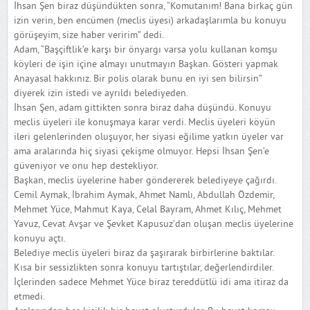
İhsan Şen biraz düşündükten sonra, “Komutanım! Bana birkaç gün
izin verin, ben encümen (meclis üyesi) arkadaşlarımla bu konuyu
görüşeyim, size haber veririm” dedi.
Adam, “Başçiftlik’e karşı bir önyargı varsa yolu kullanan komşu
köyleri de işin içine almayı unutmayın Başkan. Gösteri yapmak
Anayasal hakkınız. Bir polis olarak bunu en iyi sen bilirsin”
diyerek izin istedi ve ayrıldı belediyeden.
İhsan Şen, adam gittikten sonra biraz daha düşündü. Konuyu
meclis üyeleri ile konuşmaya karar verdi. Meclis üyeleri köyün
ileri gelenlerinden oluşuyor, her siyasi eğilime yatkın üyeler var
ama aralarında hiç siyasi çekişme olmuyor. Hepsi İhsan Şen’e
güveniyor ve onu hep destekliyor.
Başkan, meclis üyelerine haber göndererek belediyeye çağırdı.
Cemil Aymak, İbrahim Aymak, Ahmet Namlı, Abdullah Özdemir,
Mehmet Yüce, Mahmut Kaya, Celal Bayram, Ahmet Kılıç, Mehmet
Yavuz, Cevat Avşar ve Şevket Kapusuz’dan oluşan meclis üyelerine
konuyu açtı.
Belediye meclis üyeleri biraz da şaşırarak birbirlerine baktılar.
Kısa bir sessizlikten sonra konuyu tartıştılar, değerlendirdiler.
İçlerinden sadece Mehmet Yüce biraz tereddütlü idi ama itiraz da
etmedi.