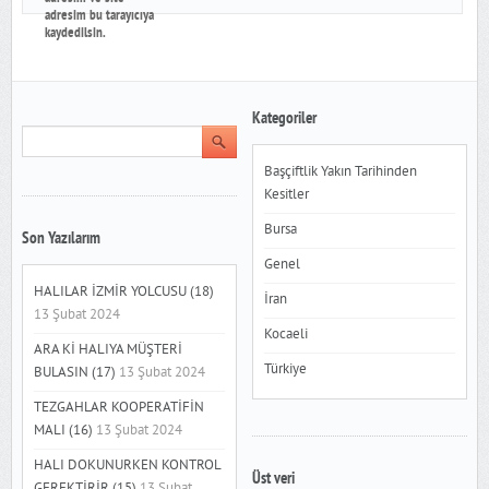
adresim bu tarayıcıya
kaydedilsin.
Kategoriler
Başçiftlik Yakın Tarihinden
Kesitler
Bursa
Son Yazılarım
Genel
HALILAR İZMİR YOLCUSU (18)
İran
13 Şubat 2024
Kocaeli
ARA Kİ HALIYA MÜŞTERİ
Türkiye
BULASIN (17)
13 Şubat 2024
TEZGAHLAR KOOPERATİFİN
MALI (16)
13 Şubat 2024
HALI DOKUNURKEN KONTROL
Üst veri
GEREKTİRİR (15)
13 Şubat