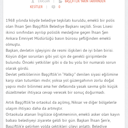
ERASLAN
|
BAŞÇIFTLIK YAKIN TARIHINDEN
KESITLER
|
0
1968 yılında köyde belediye teşkilatı kuruldu, emekli bir polis
olan İhsan Şen Başçiftlik Belediye Başkanı seçildi. Sivas Lisesi
ikinci sınıfından ayrılıp polislik mesleğine geçen İhsan Şen
Ankara Emniyet Müdürlüğü basın bürosu şefliğinden emekli
olmuştu.
Başkan, devletin işleyişini de resmi ilişkileri de iyi bilen birisi.
Köyün diğer sorunları gibi yol için de gerekli girişimlerde
bulundu. Önceki yetkililer gibi o da bu yolu bir numaralı sorun
olarak gördü.
Devlet yetkililerinin Başçiftlik’in “Halkçı” denilen siyasi eğilimine
karşı olan tutumları mıdır, yoksa yol güzergahının zorlu doğal
yapısı mıdır bilinmez ama her defasında yasak savma gibi küçük
düzeltmeler ihtiyaca cevap verecek bir sonuç doğurmadı.
Artık Başçiftlik’te ortaokul da açılmış, Niksar ve diğer bölgelerle
ulaşım ihtiyacı daha da artmıştır.
Ortaokula atanan İngilizce öğretmeninin, emekli asker olan kayın
babası belediyeyi ziyarete geldi bir gün. Başkan İhsan Şen’e,
Başçiftlik’e gelirken yolda çektikleri çileyi anlattı. Belediye