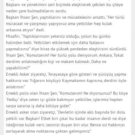
Başkanı ve yönetimini sert biçimde eleştirerek çekilen bu çileye
neden çare bulmadıklarını sordu.
Başkan İhsan Şen, yaptıklarını ve mücadelesini anlattı, “Her türlü
müracaat ve yazışmayı yapıyoruz ama yetkililer hep kulak
arkasına atıyor” dedi.
Misafiri, “Yaptıklarınızın yetersiz olduğu, yolun bu günkü
halinden belli. Yetkilileri etkilemek için daha fazlasını
yapmalısınız” diye biraz da yüksek perdeden eleştirisini sürdürdü.
İhsan Şen, “Komutanım! Her türlü yolu deniyorum. Ankara, Tokat
derdimi anlatmadığım kişi ve makam kalmadı, Daha ne
yapabilirim?”
Emekli Asker ziyaretçi, “Anayasaya göre gösteri ve yürüyüş yapma
hakkınız var. Yığarsın köylüyü Kaymakamın kapısına, derdini öyle
anlatırsın.”
Emekli polis olan İhsan Şen, “Komutanım! Ne diyorsunuz? Bu köye
‘Halkçı’ diye zaten iyi gözle bakmıyor yetkililer, işlerimiz hepten
sarpa sararsa iş daha kötüye gider.”
Emekli asker olan ziyaretçi, “Devletin içinde aklı başında bir dolu
yetkili var Başkan! Elbet biri çıkar bu kadar insanın derdi ne diye
isteğinize kulak verir, sesinizi duyan biri olur. Bence siz hakkınızı
zorlayarak alma noktasına çoktan gelmişsiniz.”