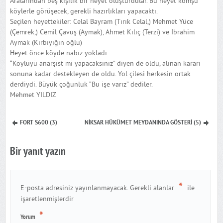
Aralarından beş kişilik bir heyet oluşturdular. Bu heyet komşu
köylerle görüşecek, gerekli hazırlıkları yapacaktı.
Seçilen heyettekiler: Celal Bayram (Tırık Celal,) Mehmet Yüce
(Çemrek,) Cemil Çavuş (Aymak), Ahmet Kılıç (Terzi) ve İbrahim
Aymak (Kırbıyığın oğlu)
Heyet önce köyde nabız yokladı.
“Köylüyü anarşist mi yapacaksınız” diyen de oldu, alınan kararı
sonuna kadar destekleyen de oldu. Yol çilesi herkesin ortak
derdiydi. Büyük çoğunluk “Bu işe varız” dediler.
Mehmet YILDIZ
FORT S600 (3)
NİKSAR HÜKÜMET MEYDANINDA GÖSTERİ (5)
Bir yanıt yazın
*
E-posta adresiniz yayınlanmayacak.
Gerekli alanlar
ile
işaretlenmişlerdir
*
Yorum