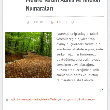
Mesire Yerleri Adres ve Telefon
Numaraları
ERASLAN
|
GENEL
|
0
İstanbul’da ip atlayıp kalori
verebileceğiniz, yakar top
oynayıp içinizdeki sadistliğin
sınırlarını ölçebileceğiniz, evde
yerken ağzınızı burnunuzu
büktüğünüz ama açık havada
yemekten zevk alacağınız,
huzura erebileceğiniz piknik
alanlarının adres ve Telefon
Numaraları Liste Halinde
göktürk
,
mangal
,
mesire
,
Mesire Yerleri
,
orman
,
piknik
,
piknik alanları