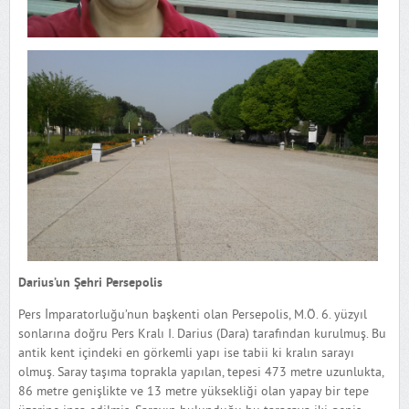
Darius’un Şehri Persepolis
Pers İmparatorluğu’nun başkenti olan Persepolis, M.Ö. 6. yüzyıl
sonlarına doğru Pers Kralı I. Darius (Dara) tarafından kurulmuş. Bu
antik kent içindeki en görkemli yapı ise tabii ki kralın sarayı
olmuş. Saray taşıma toprakla yapılan, tepesi 473 metre uzunlukta,
86 metre genişlikte ve 13 metre yüksekliği olan yapay bir tepe