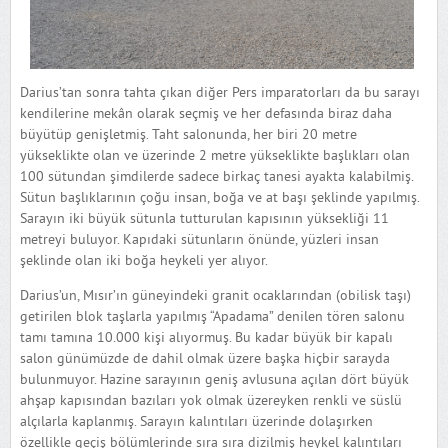
Darius’tan sonra tahta çıkan diğer Pers imparatorları da bu sarayı
kendilerine mekân olarak seçmiş ve her defasında biraz daha
büyütüp genişletmiş. Taht salonunda, her biri 20 metre
yükseklikte olan ve üzerinde 2 metre yükseklikte başlıkları olan
100 sütundan şimdilerde sadece birkaç tanesi ayakta kalabilmiş.
Sütun başlıklarının çoğu insan, boğa ve at başı şeklinde yapılmış.
Sarayın iki büyük sütunla tutturulan kapısının yüksekliği 11
metreyi buluyor. Kapıdaki sütunların önünde, yüzleri insan
şeklinde olan iki boğa heykeli yer alıyor.
Darius’un, Mısır’ın güneyindeki granit ocaklarından (obilisk taşı)
getirilen blok taşlarla yapılmış “Apadama” denilen tören salonu
tamı tamına 10.000 kişi alıyormuş. Bu kadar büyük bir kapalı
salon günümüzde de dahil olmak üzere başka hiçbir sarayda
bulunmuyor. Hazine sarayının geniş avlusuna açılan dört büyük
ahşap kapısından bazıları yok olmak üzereyken renkli ve süslü
alçılarla kaplanmış. Sarayın kalıntıları üzerinde dolaşırken
özellikle geçiş bölümlerinde sıra sıra dizilmiş heykel kalıntıları