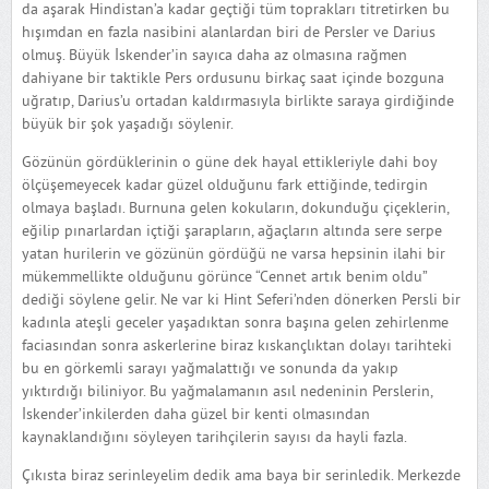
da aşarak Hindistan’a kadar geçtiği tüm toprakları titretirken bu
hışımdan en fazla nasibini alanlardan biri de Persler ve Darius
olmuş. Büyük İskender’in sayıca daha az olmasına rağmen
dahiyane bir taktikle Pers ordusunu birkaç saat içinde bozguna
uğratıp, Darius’u ortadan kaldırmasıyla birlikte saraya girdiğinde
büyük bir şok yaşadığı söylenir.
Gözünün gördüklerinin o güne dek hayal ettikleriyle dahi boy
ölçüşemeyecek kadar güzel olduğunu fark ettiğinde, tedirgin
olmaya başladı. Burnuna gelen kokuların, dokunduğu çiçeklerin,
eğilip pınarlardan içtiği şarapların, ağaçların altında sere serpe
yatan hurilerin ve gözünün gördüğü ne varsa hepsinin ilahi bir
mükemmellikte olduğunu görünce “Cennet artık benim oldu”
dediği söylene gelir. Ne var ki Hint Seferi’nden dönerken Persli bir
kadınla ateşli geceler yaşadıktan sonra başına gelen zehirlenme
faciasından sonra askerlerine biraz kıskançlıktan dolayı tarihteki
bu en görkemli sarayı yağmalattığı ve sonunda da yakıp
yıktırdığı biliniyor. Bu yağmalamanın asıl nedeninin Perslerin,
İskender’inkilerden daha güzel bir kenti olmasından
kaynaklandığını söyleyen tarihçilerin sayısı da hayli fazla.
Çıkısta biraz serinleyelim dedik ama baya bir serinledik. Merkezde