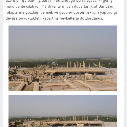
üzerine inşa edilmiş. Sarayın bulunduğu bu taraçaya iki geniş
merdivenle çıkılıyor. Merdivenlerin yan duvarları kral Darius’un
rakiplerine gözdağı vermek ve gücünü göstermek için yaptırdığı
devasa büyüklükteki kabartma heykellerle doldurulmuş.