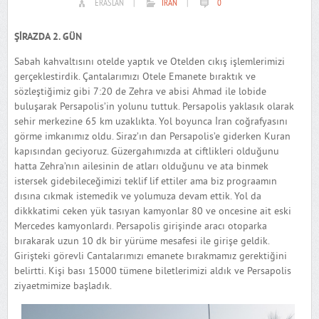
ERASLAN
|
İRAN
|
0
ŞİRAZDA 2. GÜN
Sabah kahvaltısını otelde yaptık ve Otelden cıkış işlemlerimizi
gerçeklestirdik. Çantalarımızı Otele Emanete bıraktık ve
sözleştiğimiz gibi 7:20 de Zehra ve abisi Ahmad ile lobide
buluşarak Persapolis’in yolunu tuttuk. Persapolis yaklasık olarak
sehir merkezine 65 km uzaklıkta. Yol boyunca İran coğrafyasını
görme imkanımız oldu. Siraz’ın dan Persapolis’e giderken Kuran
kapısından geciyoruz. Güzergahımızda at ciftlikleri olduğunu
hatta Zehra’nın ailesinin de atları olduğunu ve ata binmek
istersek gidebileceğimizi teklif lif ettiler ama biz prograamın
dısına cıkmak istemedik ve yolumuza devam ettik. Yol da
dikkkatimi ceken yük tasıyan kamyonlar 80 ve oncesine ait eski
Mercedes kamyonlardı. Persapolis girişinde aracı otoparka
bırakarak uzun 10 dk bir yürüme mesafesi ile girişe geldik.
Girişteki görevli Cantalarımızı emanete bırakmamız gerektiğini
belirtti. Kişi bası 15000 tümene biletlerimizi aldık ve Persapolis
ziyaetmimize başladık.