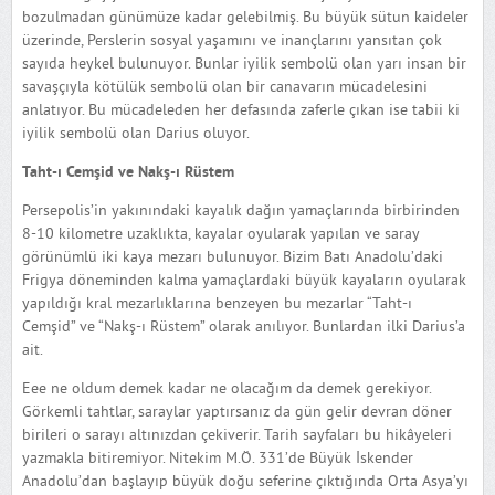
bozulmadan günümüze kadar gelebilmiş. Bu büyük sütun kaideler
üzerinde, Perslerin sosyal yaşamını ve inançlarını yansıtan çok
sayıda heykel bulunuyor. Bunlar iyilik sembolü olan yarı insan bir
savaşçıyla kötülük sembolü olan bir canavarın mücadelesini
anlatıyor. Bu mücadeleden her defasında zaferle çıkan ise tabii ki
iyilik sembolü olan Darius oluyor.
Taht-ı Cemşid ve Nakş-ı Rüstem
Persepolis’in yakınındaki kayalık dağın yamaçlarında birbirinden
8-10 kilometre uzaklıkta, kayalar oyularak yapılan ve saray
görünümlü iki kaya mezarı bulunuyor. Bizim Batı Anadolu’daki
Frigya döneminden kalma yamaçlardaki büyük kayaların oyularak
yapıldığı kral mezarlıklarına benzeyen bu mezarlar “Taht-ı
Cemşid” ve “Nakş-ı Rüstem” olarak anılıyor. Bunlardan ilki Darius’a
ait.
Eee ne oldum demek kadar ne olacağım da demek gerekiyor.
Görkemli tahtlar, saraylar yaptırsanız da gün gelir devran döner
birileri o sarayı altınızdan çekiverir. Tarih sayfaları bu hikâyeleri
yazmakla bitiremiyor. Nitekim M.Ö. 331’de Büyük İskender
Anadolu’dan başlayıp büyük doğu seferine çıktığında Orta Asya’yı