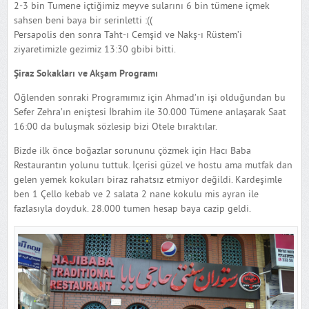
2-3 bin Tumene içtiğimiz meyve sularını 6 bin tümene içmek
sahsen beni baya bir serinletti :((
Persapolis den sonra Taht-ı Cemşid ve Nakş-ı Rüstem’i
ziyaretimizle gezimiz 13:30 gbibi bitti.
Şiraz Sokakları ve Akşam Programı
Öğlenden sonraki Programımız için Ahmad’ın işi olduğundan bu
Sefer Zehra’ın eniştesi İbrahim ile 30.000 Tümene anlaşarak Saat
16:00 da buluşmak sözlesip bizi Otele bıraktılar.
Bizde ilk önce boğazlar sorununu çözmek için Hacı Baba
Restaurantın yolunu tuttuk. İçerisi güzel ve hostu ama mutfak dan
gelen yemek kokuları biraz rahatsız etmiyor değildi. Kardeşimle
ben 1 Çello kebab ve 2 salata 2 nane kokulu mis ayran ile
fazlasıyla doyduk. 28.000 tumen hesap baya cazip geldi.